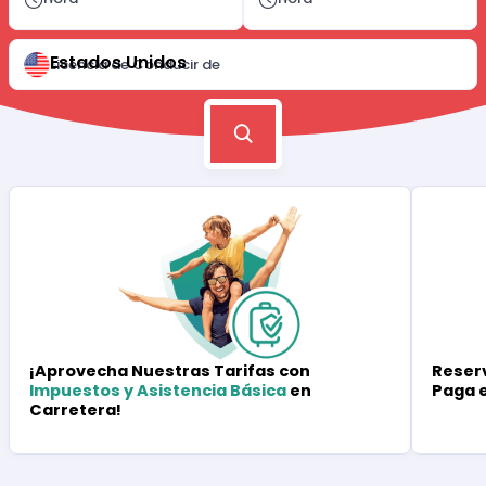
Estados Unidos
Licencia de Conducir de
Reserv
¡Aprovecha Nuestras Tarifas con
Paga 
Impuestos y Asistencia Básica
en
Carretera!